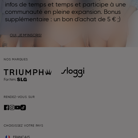
infos de temps et temps et participe à une
communauté en pleine expansion. Bonus
supplémentaire : un bon d'achat de 5 € ;)
OUI, JE M’INSCRIS!
NOS MARQUES
RENDEZ-VOUS SUR
CHOISISSEZ VOTRE PAYS
FRANÇAIS