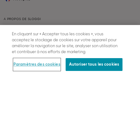
A PROPOS DE SLOGGI
Carrière
En cliquant sur « Accepter tous les cookies », vous
Presse
acceptez le stockage de cookies sur votre appareil pour
Durabilité
améliorer la navigation sur le site, analyser son utilisation
et contribuer à nos efforts de marketing.
AIDE & INFORMATION
Paramètres des cookies
Autoriser tous les cookies
Contacte-nous
Calculateur de taille
FAQ
SLOGGI ABC
Together we grow
Statut de votre commande
Rétractation Du Contrat
COMMANDE & INFORMATIONS JURIDIQUES