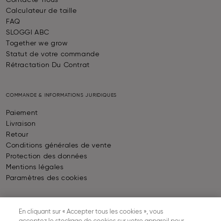
Contacte-nous
Calculateur de taille
FAQ
SLOGGI ABC
Together we grow
Statut de votre commande
Rétractation Du Contrat
COMMANDE & INFORMATIONS JURIDIQUES
Paiement
Livraison
Retour
Conditions générales de vente
Protection des données
Mentions légales
Paramètres des cookies
PAIEMENT
En cliquant sur « Accepter tous les cookies », vous