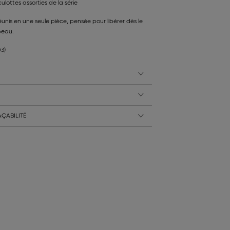
ulottes assorties de la série
réunis en une seule pièce, pensée pour libérer dès le
peau.
03)
ÇABILITÉ