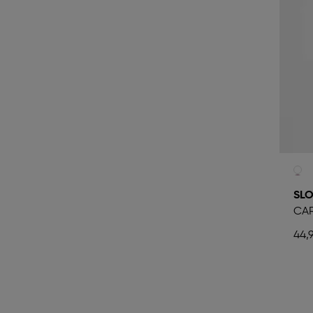
SLO
CA
44,