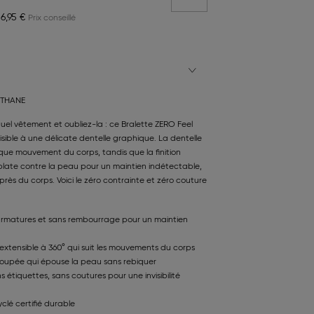
16,95 €
STHANE
uel vêtement et oubliez-la : ce Bralette ZERO Feel
visible à une délicate dentelle graphique. La dentelle
aque mouvement du corps, tandis que la finition
late contre la peau pour un maintien indétectable,
rès du corps. Voici le zéro contrainte et zéro couture
 armatures et sans rembourrage pour un maintien
extensible à 360° qui suit les mouvements du corps
coupée qui épouse la peau sans rebiquer
 étiquettes, sans coutures pour une invisibilité
clé certifié durable