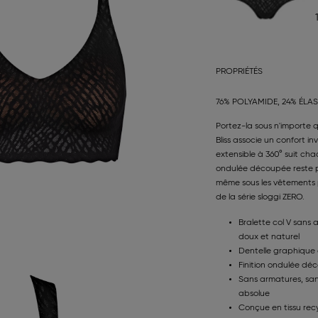
PROPRIÉTÉS
76% POLYAMIDE, 24% ÉLA
Portez-la sous n'importe q
Bliss associe un confort in
extensible à 360° suit ch
ondulée découpée reste p
même sous les vêtements p
de la série sloggi ZERO.
Bralette col V sans
doux et naturel
Dentelle graphique 
Finition ondulée dé
Sans armatures, sans
absolue
Conçue en tissu recy