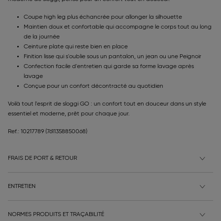
Coupe high leg plus échancrée pour allonger la silhouette
Maintien doux et confortable qui accompagne le corps tout au long
de la journée
Ceinture plate qui reste bien en place
Finition lisse qui s'oublie sous un pantalon, un jean ou une Peignoir
Confection facile d'entretien qui garde sa forme lavage après
lavage
Conçue pour un confort décontracté au quotidien
Voilà tout l'esprit de sloggi GO : un confort tout en douceur dans un style
essentiel et moderne, prêt pour chaque jour.
Ref.: 10217789
(7611358850068)
FRAIS DE PORT & RETOUR
ENTRETIEN
NORMES PRODUITS ET TRAÇABILITÉ