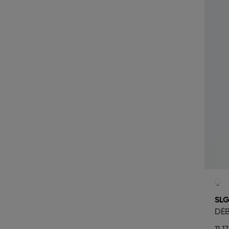
SLG
DÉ