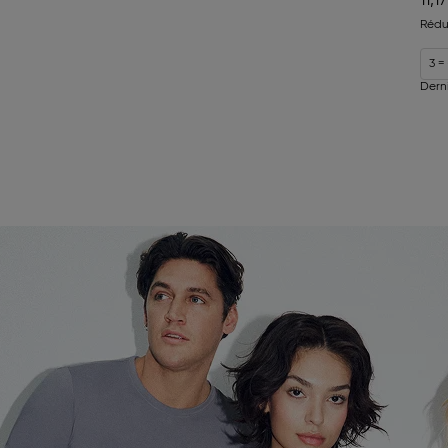
11,1
Rédu
3 =
Dern