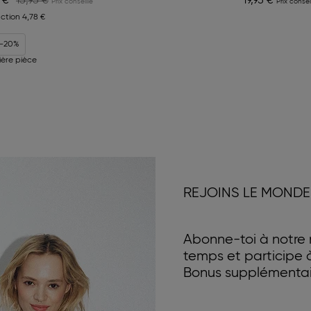
7 €
15,95 €
19,95 €
ction
4,78 €
 -20%
ière pièce
REJOINS LE MONDE
Abonne-toi à notre n
temps et participe
Bonus supplémentair