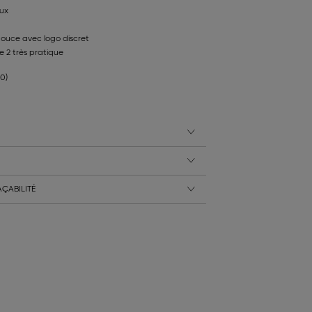
oux
douce avec logo discret
e 2 très pratique
30)
ÇABILITÉ