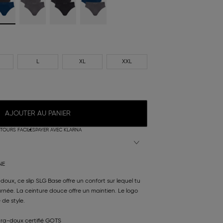
L
XL
XXL
AJOUTER AU PANIER
TOURS FACILES
PAYER AVEC KLARNA
NE
doux, ce slip SLG Base offre un confort sur lequel tu
rnée. La ceinture douce offre un maintien. Le logo
 de style.
tra-doux certifié GOTS