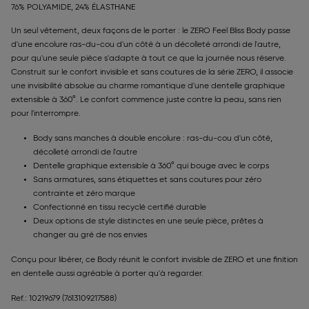
76% POLYAMIDE, 24% ÉLASTHANE
Un seul vêtement, deux façons de le porter : le ZERO Feel Bliss Body passe
d'une encolure ras-du-cou d'un côté à un décolleté arrondi de l'autre,
pour qu'une seule pièce s'adapte à tout ce que la journée nous réserve.
Construit sur le confort invisible et sans coutures de la série ZERO, il associe
une invisibilité absolue au charme romantique d'une dentelle graphique
extensible à 360°. Le confort commence juste contre la peau, sans rien
pour l'interrompre.
Body sans manches à double encolure : ras-du-cou d'un côté,
décolleté arrondi de l'autre
Dentelle graphique extensible à 360° qui bouge avec le corps
Sans armatures, sans étiquettes et sans coutures pour zéro
contrainte et zéro marque
Confectionné en tissu recyclé certifié durable
Deux options de style distinctes en une seule pièce, prêtes à
changer au gré de nos envies
Conçu pour libérer, ce Body réunit le confort invisible de ZERO et une finition
en dentelle aussi agréable à porter qu'à regarder.
Ref.: 10219679
(7613109217588)