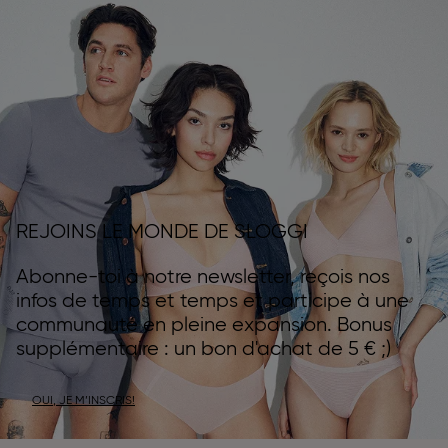
REJOINS LE MONDE DE SLOGGI
Abonne-toi à notre newsletter, reçois nos
infos de temps et temps et participe à une
communauté en pleine expansion. Bonus
supplémentaire : un bon d'achat de 5 € ;)
OUI, JE M’INSCRIS!