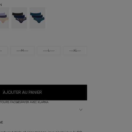
N
M
L
XL
AJOUTER AU PANIER
TOURS FACILES
PAYER AVEC KLARNA
NE