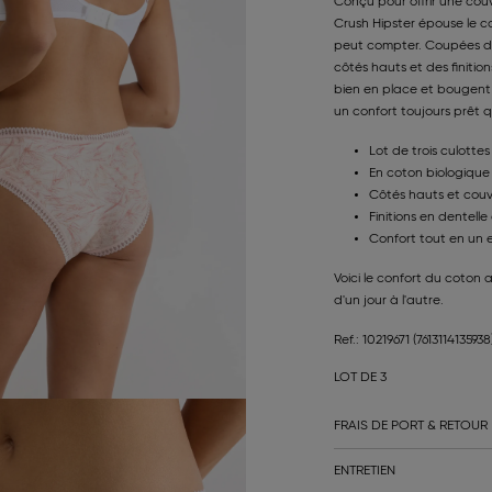
Conçu pour offrir une couv
Crush Hipster épouse le c
peut compter. Coupées da
côtés hauts et des finition
bien en place et bougent 
un confort toujours prêt q
Lot de trois culottes
En coton biologique 
Côtés hauts et couve
Finitions en dentell
Confort tout en un e
Voici le confort du coton 
d'un jour à l'autre.
Ref.: 10219671
(7613114135938
LOT DE 3
FRAIS DE PORT & RETOUR
ENTRETIEN