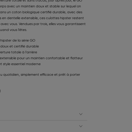
erture totale et sans tracas, jour après jour, le GO
orps avec un maintien doux et stable sur lequel on
ns un coton biologique certifié durable, avec des
s en dentelle extensible, ces culottes hipster restent
avec vous. Vendues par trois, elles vous garantissent
uand vous l'êtes.
 hipster de la série GO
doux et certifié durable
rture totale à l'arrière
e extensible pour un maintien confortable et flatteur
t style essentiel moderne
au quotidien, simplement efficace et prêt à porter
)