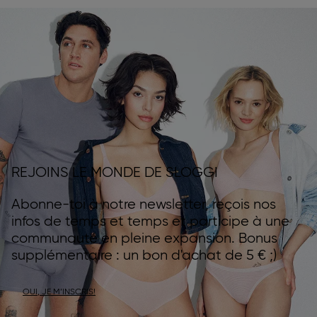
REJOINS LE MONDE DE SLOGGI
Abonne-toi à notre newsletter, reçois nos
infos de temps et temps et participe à une
communauté en pleine expansion. Bonus
supplémentaire : un bon d'achat de 5 € ;)
OUI, JE M’INSCRIS!