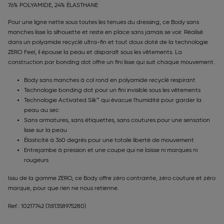
76% POLYAMIDE, 24% ÉLASTHANE
Pour une ligne nette sous toutes les tenues du dressing, ce Body sans
manches lisse la silhouette et reste en place sans jamais se voir. Réalisé
dans un polyamide recyclé ultra-fin et tout doux doté de la technologie
ZERO Feel, il épouse la peau et disparaît sous les vêtements. La
construction par bonding dot offre un fini lisse qui suit chaque mouvement.
Body sans manches à col rond en polyamide recyclé respirant
Technologie bonding dot pour un fini invisible sous les vêtements
Technologie Activated Silk™ qui évacue l'humidité pour garder la
peau au sec
Sans armatures, sans étiquettes, sans coutures pour une sensation
lisse sur la peau
Élasticité à 360 degrés pour une totale liberté de mouvement
Entrejambe à pression et une coupe qui ne laisse ni marques ni
rougeurs
Issu de la gamme ZERO, ce Body offre zéro contrainte, zéro couture et zéro
marque, pour que rien ne nous retienne.
Ref.: 10217742
(7611358975280)