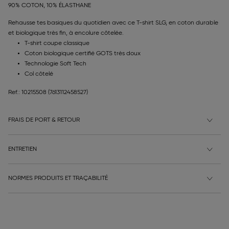
90% COTON, 10% ÉLASTHANE
Rehausse tes basiques du quotidien avec ce T-shirt SLG, en coton durable
et biologique très fin, à encolure côtelée.
T-shirt coupe classique
Coton biologique certifié GOTS très doux
Technologie Soft Tech
Col côtelé
Ref.: 10215508
(7613112458527)
FRAIS DE PORT & RETOUR
ENTRETIEN
NORMES PRODUITS ET TRAÇABILITÉ